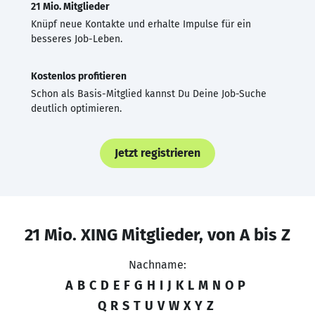
21 Mio. Mitglieder
Knüpf neue Kontakte und erhalte Impulse für ein
besseres Job-Leben.
Kostenlos profitieren
Schon als Basis-Mitglied kannst Du Deine Job-Suche
deutlich optimieren.
Jetzt registrieren
21 Mio. XING Mitglieder, von A bis Z
Nachname:
A
B
C
D
E
F
G
H
I
J
K
L
M
N
O
P
Q
R
S
T
U
V
W
X
Y
Z