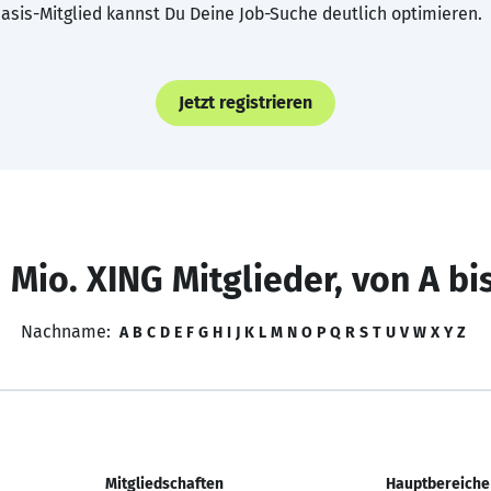
asis-Mitglied kannst Du Deine Job-Suche deutlich optimieren.
Jetzt registrieren
 Mio. XING Mitglieder, von A bi
Nachname:
A
B
C
D
E
F
G
H
I
J
K
L
M
N
O
P
Q
R
S
T
U
V
W
X
Y
Z
Mitgliedschaften
Hauptbereiche