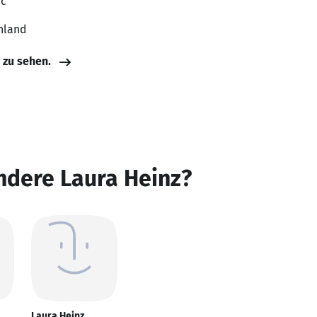
ic
hland
e zu sehen.
ndere Laura Heinz?
Laura Heinz