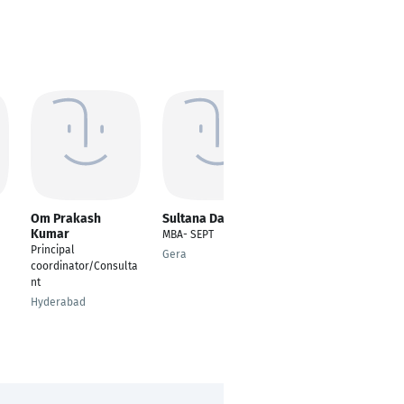
Om Prakash
Sultana Daliri
Peter Sevcik
Kumar
MBA- SEPT
Process Engineer
Principal
Gera
Leopoldov
coordinator/Consulta
nt
Hyderabad