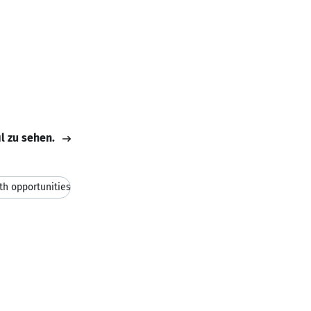
il zu sehen.
th opportunities