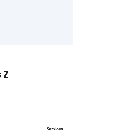
s Z
Services