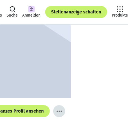
Stellenanzeige schalten
ts
Suche
Anmelden
Produkte
anzes Profil ansehen