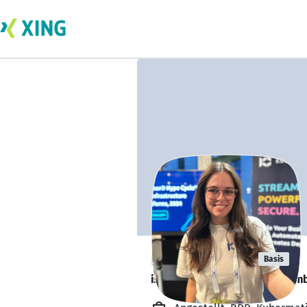
Laura Heinz
Basis
is looking for a new team memb