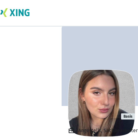
Laura Imishti
Basis
Angestellt, Sachbearbeite