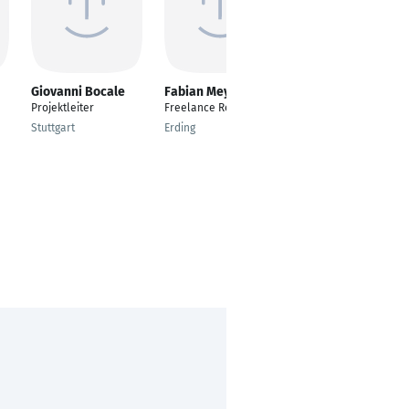
Giovanni Bocale
Fabian Meyer
Dana Schulz
Projektleiter
Freelance Recruiter
Inhouse Recruiter
Stuttgart
Erding
Düren