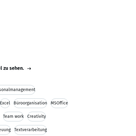
il zu sehen.
sonalmanagement
Excel
Büroorganisation
MSOffice
Team work
Creativity
euung
Textverarbeitung