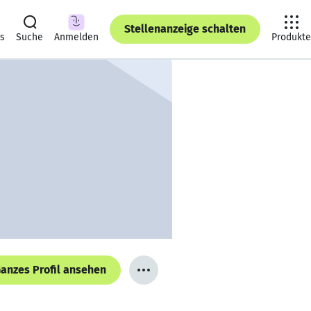
Stellenanzeige schalten
ts
Suche
Anmelden
Produkte
anzes Profil ansehen