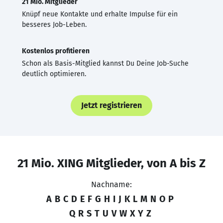
21 Mio. Mitglieder
Knüpf neue Kontakte und erhalte Impulse für ein
besseres Job-Leben.
Kostenlos profitieren
Schon als Basis-Mitglied kannst Du Deine Job-Suche
deutlich optimieren.
Jetzt registrieren
21 Mio. XING Mitglieder, von A bis Z
Nachname:
A
B
C
D
E
F
G
H
I
J
K
L
M
N
O
P
Q
R
S
T
U
V
W
X
Y
Z