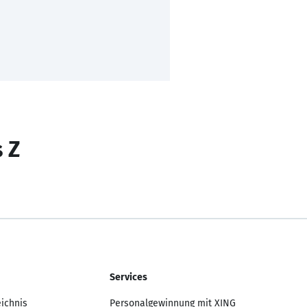
s Z
Services
eichnis
Personalgewinnung mit XING