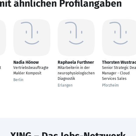
mit ähnlichen Profilangaben
Nadia Hönow
Raphaela Furthner
Thorsten Wustra
t
Vertriebsbeauftragte
Mitarbeiterin in der
Senior Strategic Dea
Makler Komposit
neurophysiologischen
Manager - Cloud
Diagnostik
Services Sales
Berlin
Erlangen
Pforzheim