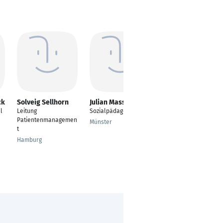
ck
Solveig Sellhorn
Julian Massin
Britta Städing
l
Leitung
Sozialpädagoge
Qualitätsbeauftragte
Patientenmanagemen
Münster
Lage
t
Hamburg