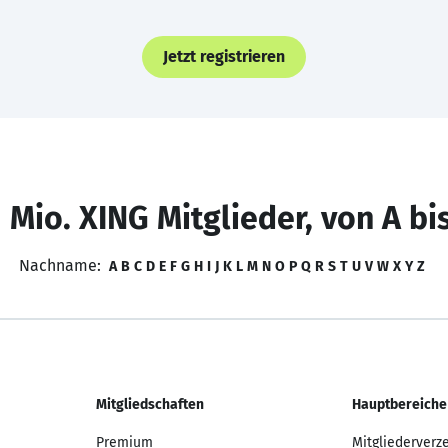
Jetzt registrieren
 Mio. XING Mitglieder, von A bi
Nachname:
A
B
C
D
E
F
G
H
I
J
K
L
M
N
O
P
Q
R
S
T
U
V
W
X
Y
Z
Mitgliedschaften
Hauptbereiche
Premium
Mitgliederverz