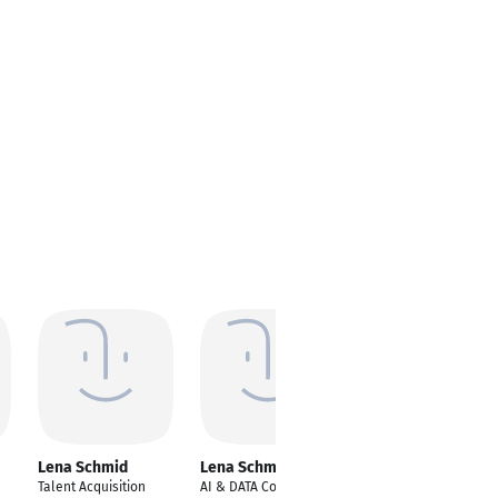
Lena Schmid
Lena Schmid
Lena Schmid
Talent Acquisition
AI & DATA Consultant
Personalreferentin