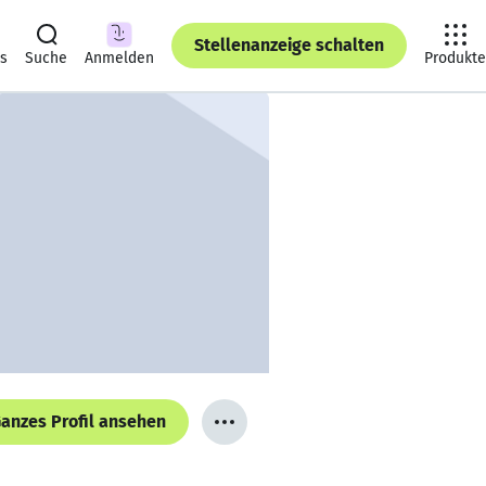
Stellenanzeige schalten
ts
Suche
Anmelden
Produkte
anzes Profil ansehen