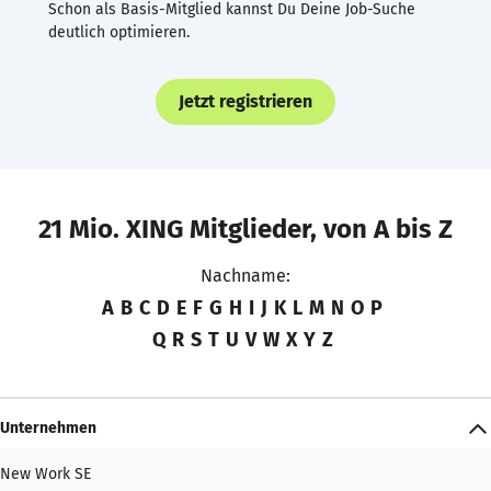
Schon als Basis-Mitglied kannst Du Deine Job-Suche
deutlich optimieren.
Jetzt registrieren
21 Mio. XING Mitglieder, von A bis Z
Nachname:
A
B
C
D
E
F
G
H
I
J
K
L
M
N
O
P
Q
R
S
T
U
V
W
X
Y
Z
Unternehmen
New Work SE