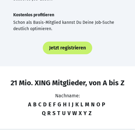
Kostenlos profitieren
Schon als Basis-Mitglied kannst Du Deine Job-Suche
deutlich optimieren.
Jetzt registrieren
21 Mio. XING Mitglieder, von A bis Z
Nachname:
A
B
C
D
E
F
G
H
I
J
K
L
M
N
O
P
Q
R
S
T
U
V
W
X
Y
Z