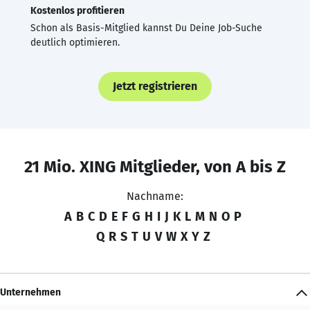
Kostenlos profitieren
Schon als Basis-Mitglied kannst Du Deine Job-Suche
deutlich optimieren.
Jetzt registrieren
21 Mio. XING Mitglieder, von A bis Z
Nachname:
A
B
C
D
E
F
G
H
I
J
K
L
M
N
O
P
Q
R
S
T
U
V
W
X
Y
Z
Unternehmen