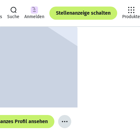
Stellenanzeige schalten
ts
Suche
Anmelden
Produkte
anzes Profil ansehen