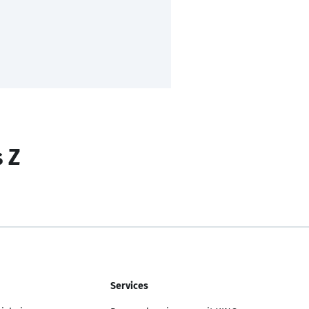
s Z
Services