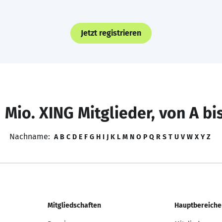
Jetzt registrieren
 Mio. XING Mitglieder, von A bi
Nachname:
A
B
C
D
E
F
G
H
I
J
K
L
M
N
O
P
Q
R
S
T
U
V
W
X
Y
Z
Mitgliedschaften
Hauptbereiche