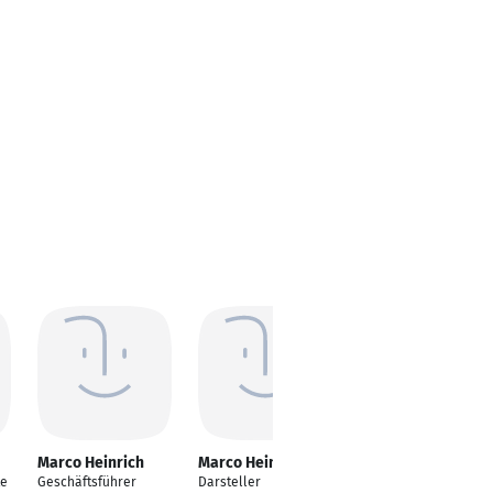
Marco Heinrich
Marco Heinrich
Marco Heinrich
te
Geschäftsführer
Darsteller
Customer Success