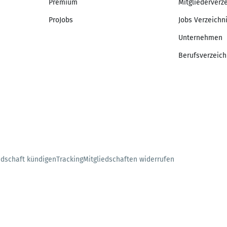
Premium
Mitgliederverz
ProJobs
Jobs Verzeichn
Unternehmen
Berufsverzeich
edschaft kündigen
Tracking
Mitgliedschaften widerrufen