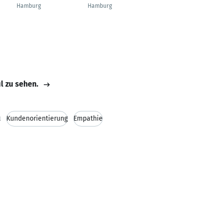
Manager
Hamburg
Hamburg
München
il zu sehen.
t
Kundenorientierung
Empathie