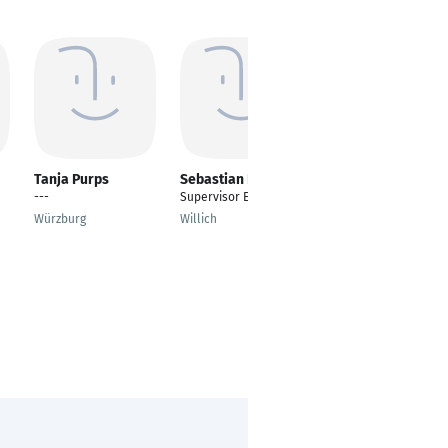
Tanja Purps
Sebastian Roth
Anna Wittchen
---
Supervisor ERP
Teammitglied Front
Office /
Würzburg
Willich
Internationale
Abteilung
Berlin