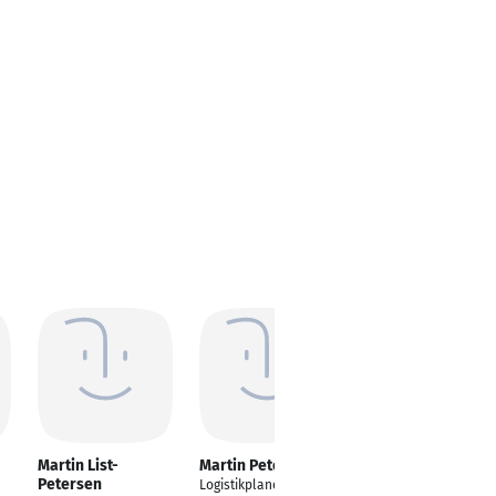
Martin List-
Martin Petersen
Martin Petersen
Petersen
Logistikplaner
Gebietsverkaufsleiter