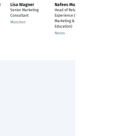
z
Lisa Wagner
Nafees Muzadique
Kyrylo Horban
Senior Marketing
Head of Retail
UX Teamlead
Consultant
Experience (Retail
Graz
Marketing &
München
Education)
Neuss