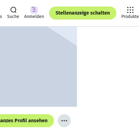
Stellenanzeige schalten
ts
Suche
Anmelden
Produkte
anzes Profil ansehen