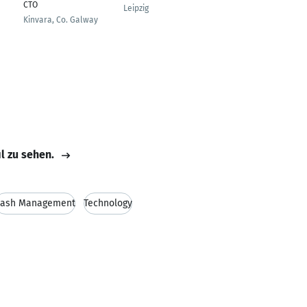
CTO
Übersee
Leipzig
Kinvara, Co. Galway
Mainz
il zu sehen.
ash Management
Technology