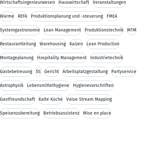
Wirtschaftsingenieurwesen
Hauswirtschaft
Veranstaltungen
Wärme
REFA
Produktionsplanung und -steuerung
FMEA
Systemgastronomie
Lean Management
Produktionstechnik
MTM
Restaurantleitung
Warehousing
Kaizen
Lean Production
Montageplanung
Hospitality Management
Industrietechnik
Gästebetreuung
5S
Gericht
Arbeitsplatzgestaltung
Partyservice
Astrophysik
Lebensmittelhygiene
Hygienevorschriften
Gastfreundschaft
Kalte Küche
Value Stream Mapping
Speisenzubereitung
Betriebsassistenz
Mise en place