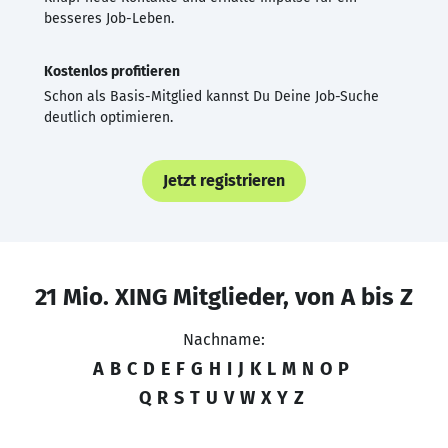
besseres Job-Leben.
Kostenlos profitieren
Schon als Basis-Mitglied kannst Du Deine Job-Suche
deutlich optimieren.
Jetzt registrieren
21 Mio. XING Mitglieder, von A bis Z
Nachname:
A
B
C
D
E
F
G
H
I
J
K
L
M
N
O
P
Q
R
S
T
U
V
W
X
Y
Z