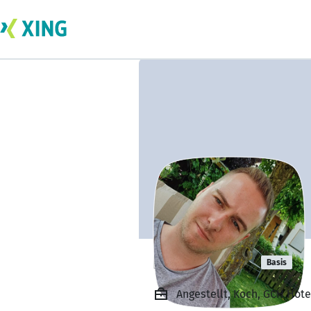
Felix Cöster
Basis
Angestellt, Koch, GCH Hote