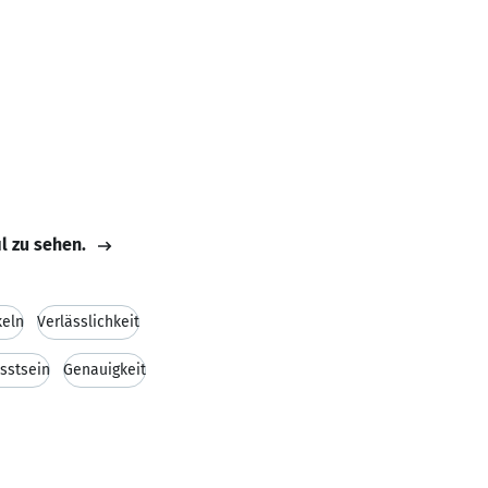
il zu sehen.
keln
Verlässlichkeit
sstsein
Genauigkeit