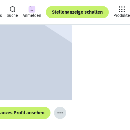
Stellenanzeige schalten
ts
Suche
Anmelden
Produkte
anzes Profil ansehen