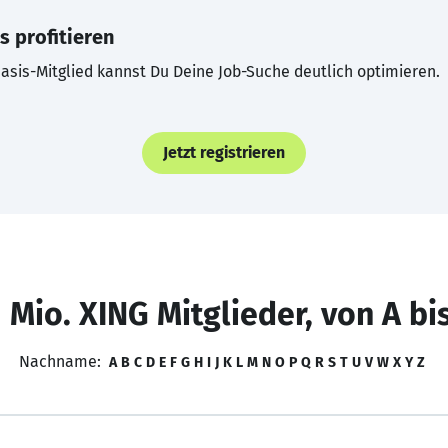
s profitieren
asis-Mitglied kannst Du Deine Job-Suche deutlich optimieren.
Jetzt registrieren
 Mio. XING Mitglieder, von A bi
Nachname:
A
B
C
D
E
F
G
H
I
J
K
L
M
N
O
P
Q
R
S
T
U
V
W
X
Y
Z