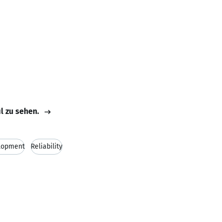
il zu sehen.
lopment
Reliability