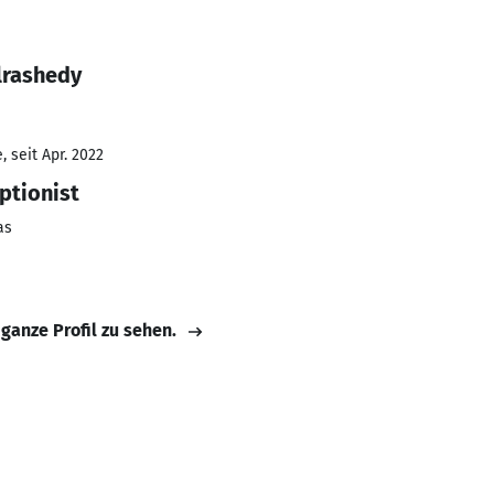
lrashedy
 seit Apr. 2022
ptionist
as
 ganze Profil zu sehen.