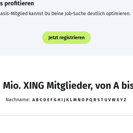
s profitieren
asis-Mitglied kannst Du Deine Job-Suche deutlich optimieren.
Jetzt registrieren
 Mio. XING Mitglieder, von A bi
Nachname:
A
B
C
D
E
F
G
H
I
J
K
L
M
N
O
P
Q
R
S
T
U
V
W
X
Y
Z