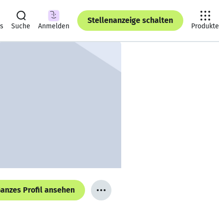
Stellenanzeige schalten
ts
Suche
Anmelden
Produkte
anzes Profil ansehen