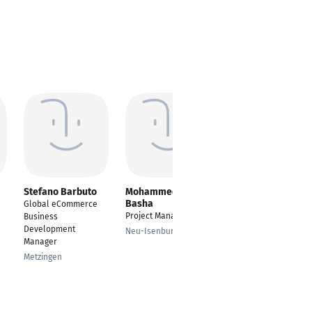
Stefano Barbuto
Mohammed afzal
Jan Arnold
Basha
Global eCommerce
Linguistic Services:
Project Manager
Business
Transl., Proofr., Voice
Development
Talent, Transcr., AI,
Neu-Isenburg
Manager
Copywrit.
Metzingen
Essen