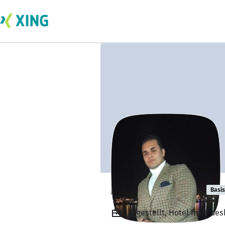
Max Elrashedy
Basis
Angestellt, Hotel front de