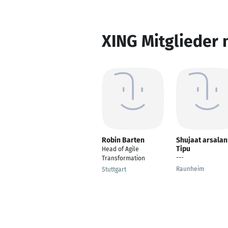
XING Mitglieder 
Robin Barten
Shujaat arsalan
Tipu
Head of Agile
---
Transformation
Raunheim
Stuttgart