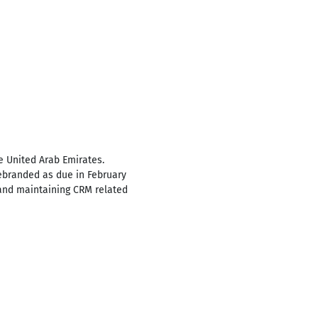
he United Arab Emirates.
ebranded as due in February
 and maintaining CRM related