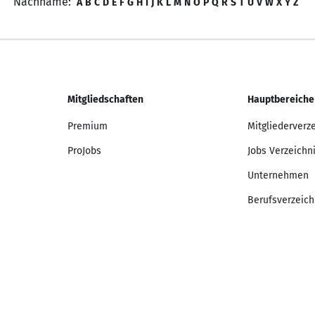
Nachname:
A
B
C
D
E
F
G
H
I
J
K
L
M
N
O
P
Q
R
S
T
U
V
W
X
Y
Z
Mitgliedschaften
Hauptbereiche
Premium
Mitgliederverz
ProJobs
Jobs Verzeichn
Unternehmen
Berufsverzeich