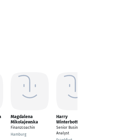
a
Magdalena
Harry
Vivek Razdan
Mikolajewska
Winterbottom
Lead Product Support
Finanzcoachin
Senior Business
Specialist
Analyst
Hamburg
Noida