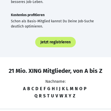
besseres Job-Leben.
Kostenlos profitieren
Schon als Basis-Mitglied kannst Du Deine Job-Suche
deutlich optimieren.
Jetzt registrieren
21 Mio. XING Mitglieder, von A bis Z
Nachname:
A
B
C
D
E
F
G
H
I
J
K
L
M
N
O
P
Q
R
S
T
U
V
W
X
Y
Z