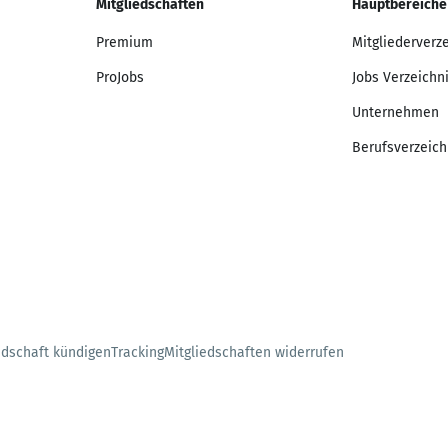
Mitgliedschaften
Hauptbereiche
Premium
Mitgliederverz
ProJobs
Jobs Verzeichn
Unternehmen
Berufsverzeich
edschaft kündigen
Tracking
Mitgliedschaften widerrufen