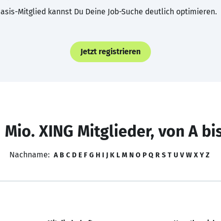
asis-Mitglied kannst Du Deine Job-Suche deutlich optimieren.
Jetzt registrieren
 Mio. XING Mitglieder, von A bi
Nachname:
A
B
C
D
E
F
G
H
I
J
K
L
M
N
O
P
Q
R
S
T
U
V
W
X
Y
Z