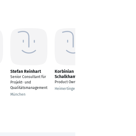
Stefan Reinhart
Korbinian
lokesh kumar
Schalkhammer
gaddala
Senior Consultant für
Product Owner
Working Student
Projekt- und
Monitoring
Qualitätsmanagement
Heimertingen
Berlin
München