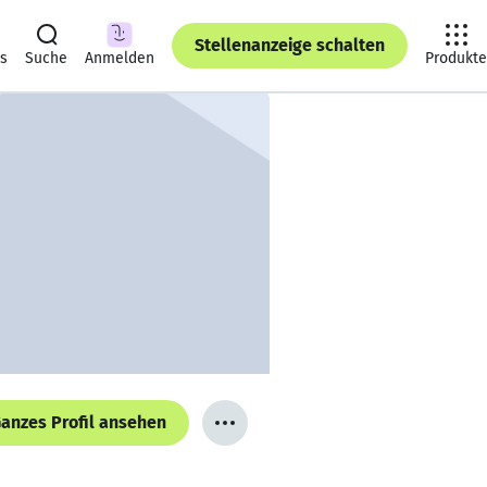
Stellenanzeige schalten
ts
Suche
Anmelden
Produkte
anzes Profil ansehen