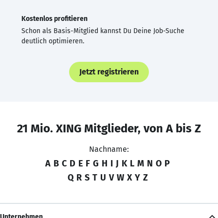
Kostenlos profitieren
Schon als Basis-Mitglied kannst Du Deine Job-Suche
deutlich optimieren.
Jetzt registrieren
21 Mio. XING Mitglieder, von A bis Z
Nachname:
A
B
C
D
E
F
G
H
I
J
K
L
M
N
O
P
Q
R
S
T
U
V
W
X
Y
Z
Unternehmen