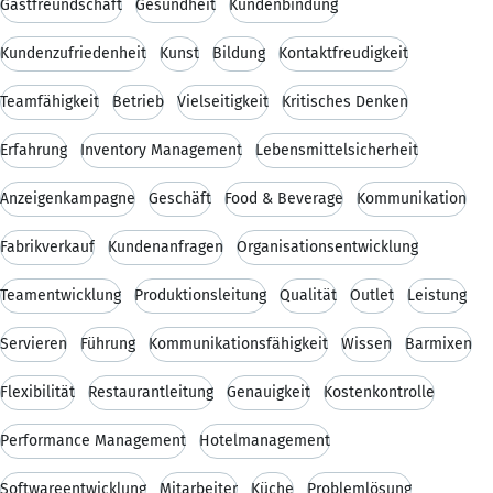
Gastfreundschaft
Gesundheit
Kundenbindung
Kundenzufriedenheit
Kunst
Bildung
Kontaktfreudigkeit
Teamfähigkeit
Betrieb
Vielseitigkeit
Kritisches Denken
Erfahrung
Inventory Management
Lebensmittelsicherheit
Anzeigenkampagne
Geschäft
Food & Beverage
Kommunikation
Fabrikverkauf
Kundenanfragen
Organisationsentwicklung
Teamentwicklung
Produktionsleitung
Qualität
Outlet
Leistung
Servieren
Führung
Kommunikationsfähigkeit
Wissen
Barmixen
Flexibilität
Restaurantleitung
Genauigkeit
Kostenkontrolle
Performance Management
Hotelmanagement
Softwareentwicklung
Mitarbeiter
Küche
Problemlösung