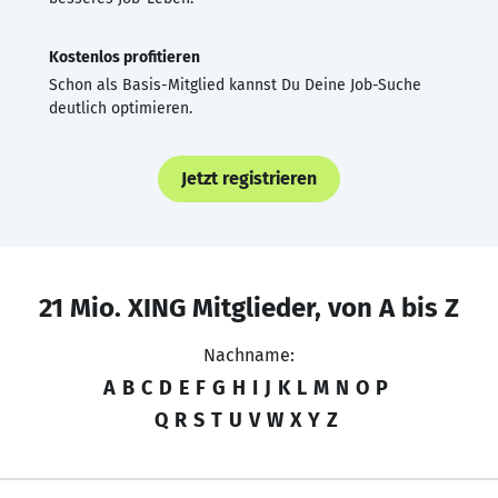
Kostenlos profitieren
Schon als Basis-Mitglied kannst Du Deine Job-Suche
deutlich optimieren.
Jetzt registrieren
21 Mio. XING Mitglieder, von A bis Z
Nachname:
A
B
C
D
E
F
G
H
I
J
K
L
M
N
O
P
Q
R
S
T
U
V
W
X
Y
Z