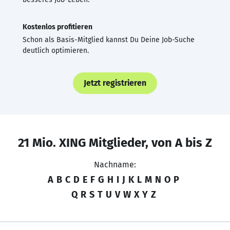
Kostenlos profitieren
Schon als Basis-Mitglied kannst Du Deine Job-Suche
deutlich optimieren.
Jetzt registrieren
21 Mio. XING Mitglieder, von A bis Z
Nachname:
A
B
C
D
E
F
G
H
I
J
K
L
M
N
O
P
Q
R
S
T
U
V
W
X
Y
Z