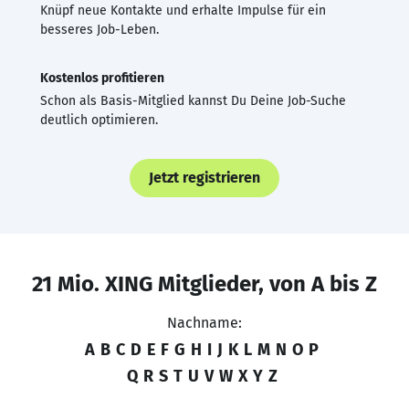
Knüpf neue Kontakte und erhalte Impulse für ein
besseres Job-Leben.
Kostenlos profitieren
Schon als Basis-Mitglied kannst Du Deine Job-Suche
deutlich optimieren.
Jetzt registrieren
21 Mio. XING Mitglieder, von A bis Z
Nachname:
A
B
C
D
E
F
G
H
I
J
K
L
M
N
O
P
Q
R
S
T
U
V
W
X
Y
Z