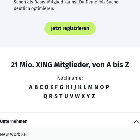
Schon als Basis-Mitglied kannst Du Deine Job-Suche
deutlich optimieren.
Jetzt registrieren
21 Mio. XING Mitglieder, von A bis Z
Nachname:
A
B
C
D
E
F
G
H
I
J
K
L
M
N
O
P
Q
R
S
T
U
V
W
X
Y
Z
Unternehmen
New Work SE