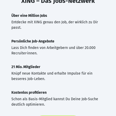
XING – Das Jobs-Netzwerk
Über eine Million Jobs
Entdecke mit XING genau den Job, der wirklich zu Dir
passt.
Persönliche Job-Angebote
Lass Dich finden von Arbeitgebern und über 20.000
Recruiter·innen.
21 Mio. Mitglieder
Knüpf neue Kontakte und erhalte Impulse für ein
besseres Job-Leben.
Kostenlos profitieren
Schon als Basis-Mitglied kannst Du Deine Job-Suche
deutlich optimieren.