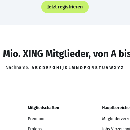
Jetzt registrieren
 Mio. XING Mitglieder, von A bi
Nachname:
A
B
C
D
E
F
G
H
I
J
K
L
M
N
O
P
Q
R
S
T
U
V
W
X
Y
Z
Mitgliedschaften
Hauptbereiche
Premium
Mitgliederverz
ProJobs
Jobs Verzeichn