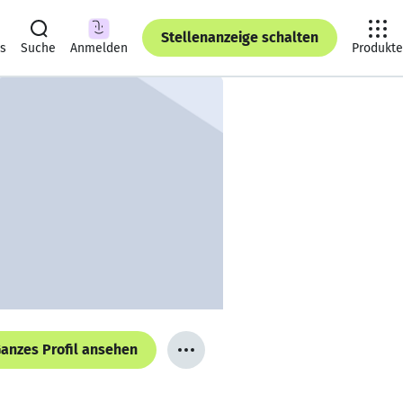
Stellenanzeige schalten
ts
Suche
Anmelden
Produkte
anzes Profil ansehen