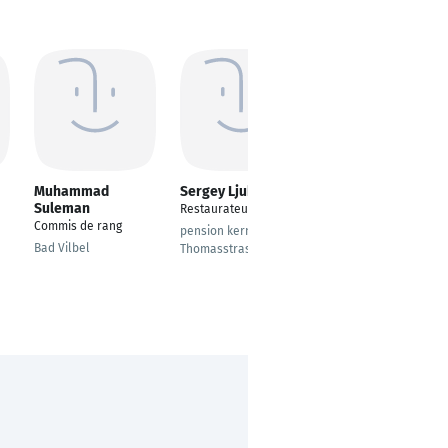
Muhammad
Sergey Ljubav
aries way
Suleman
Restaurateur
Cook
Commis de rang
pension kern
Berlin
Bad Vilbel
Thomasstrasse12