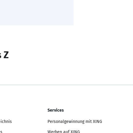
s Z
Services
eichnis
Personalgewinnung mit XING
is
Werben auf XING