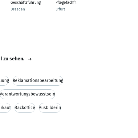
Geschäftsführung
Pflegefachfrau
Essen
Dresden
Erfurt
il zu sehen.
uung
Reklamationsbearbeitung
Verantwortungsbewusstsein
rkauf
Backoffice
Ausbilderin