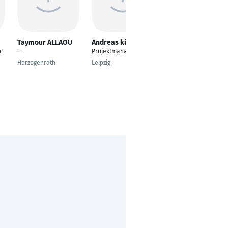
Taymour ALLAOU
Andreas kühn
Matthias Schütte
r
---
Projektmanager
Teamleiter
Vertriebsinnendienst
Herzogenrath
Leipzig
Krefeld