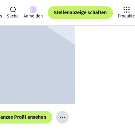
Stellenanzeige schalten
ts
Suche
Anmelden
Produkte
anzes Profil ansehen