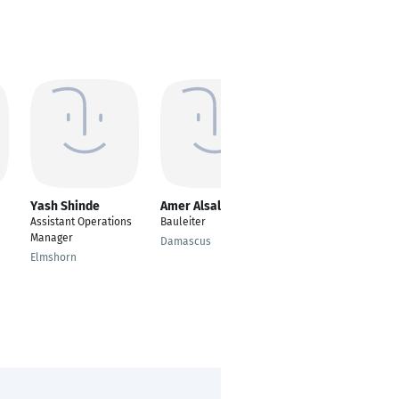
Yash Shinde
Amer Alsalem
Nuno Aranda
Assistant Operations
Bauleiter
Trail Planning
Manager
Damascus
Düsseldorf
Elmshorn