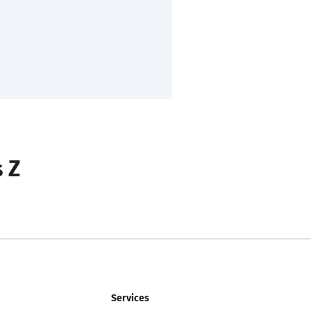
s Z
Services