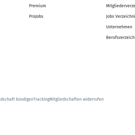
Premium
Mitgliederverz
ProJobs
Jobs Verzeichn
Unternehmen
Berufsverzeich
edschaft kündigen
Tracking
Mitgliedschaften widerrufen