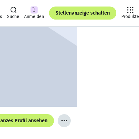
Stellenanzeige schalten
ts
Suche
Anmelden
Produkte
anzes Profil ansehen