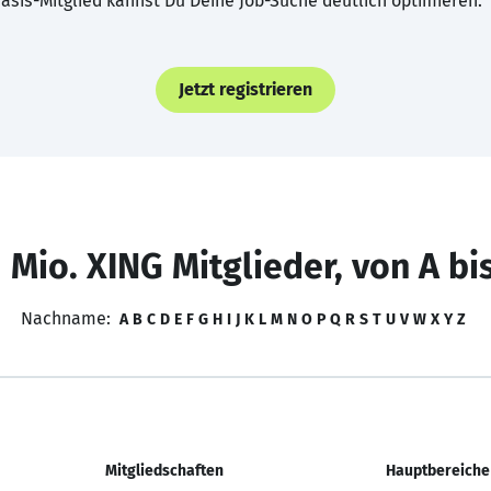
asis-Mitglied kannst Du Deine Job-Suche deutlich optimieren.
Jetzt registrieren
 Mio. XING Mitglieder, von A bi
Nachname:
A
B
C
D
E
F
G
H
I
J
K
L
M
N
O
P
Q
R
S
T
U
V
W
X
Y
Z
Mitgliedschaften
Hauptbereiche