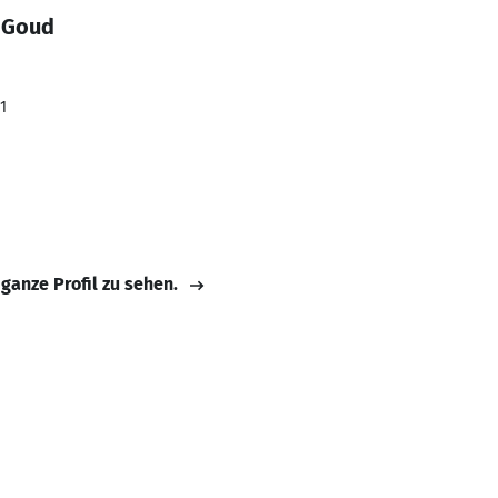
i Goud
1
 ganze Profil zu sehen.