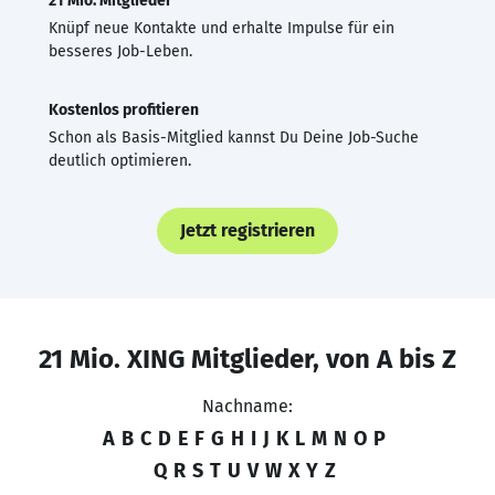
21 Mio. Mitglieder
Knüpf neue Kontakte und erhalte Impulse für ein
besseres Job-Leben.
Kostenlos profitieren
Schon als Basis-Mitglied kannst Du Deine Job-Suche
deutlich optimieren.
Jetzt registrieren
21 Mio. XING Mitglieder, von A bis Z
Nachname:
A
B
C
D
E
F
G
H
I
J
K
L
M
N
O
P
Q
R
S
T
U
V
W
X
Y
Z