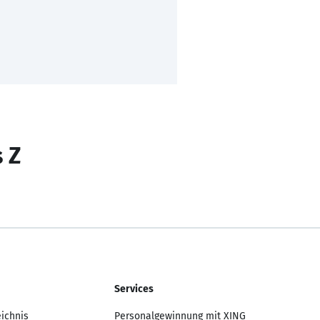
s Z
Services
eichnis
Personalgewinnung mit XING