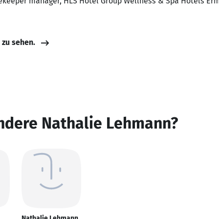
sekeeper manager, HLS Hotel Group Wellness & Spa Hotels Er
e zu sehen.
andere Nathalie Lehmann?
Nathalie Lehmann