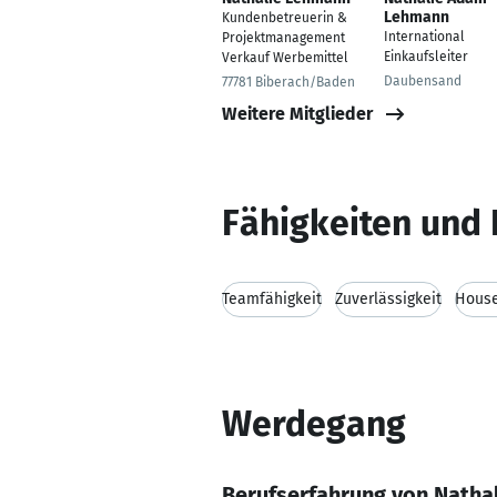
Lehmann
Kundenbetreuerin &
International
Projektmanagement
Einkaufsleiter
Verkauf Werbemittel
Daubensand
77781 Biberach/Baden
Weitere Mitglieder
Fähigkeiten und 
Teamfähigkeit
Zuverlässigkeit
House
Werdegang
Berufserfahrung von Natha