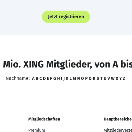
Jetzt registrieren
 Mio. XING Mitglieder, von A bi
Nachname:
A
B
C
D
E
F
G
H
I
J
K
L
M
N
O
P
Q
R
S
T
U
V
W
X
Y
Z
Mitgliedschaften
Hauptbereiche
Premium
Mitgliederverz