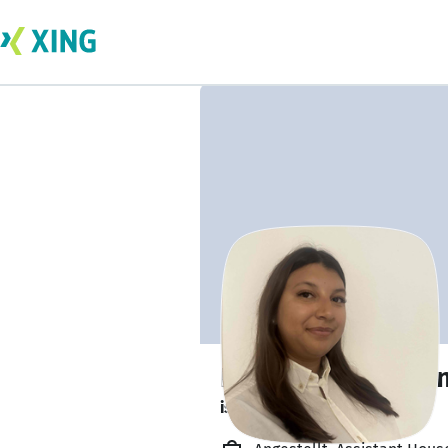
Nathalie Lehman
ist offen für Projekte. 🔎