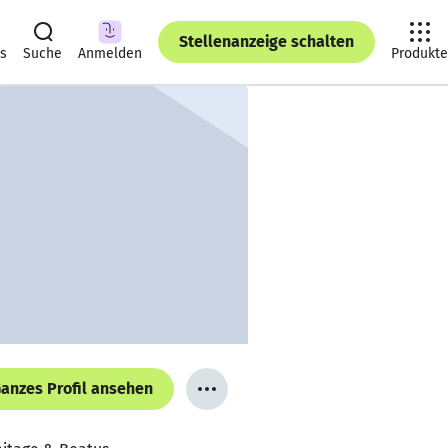
Stellenanzeige schalten
ts
Suche
Anmelden
Produkte
anzes Profil ansehen