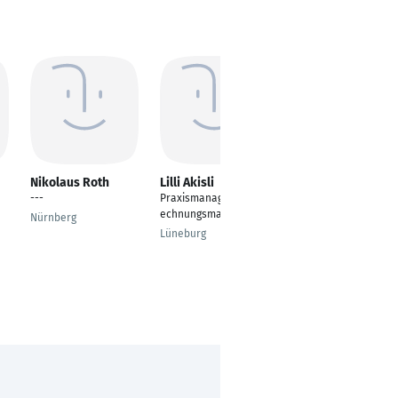
Nikolaus Roth
Lilli Akisli
Tobias Kusch
---
Praxismanagerin/Abr
Office Manager &
echnungsmamagerin
Datenschutzkoordinat
Nürnberg
or
Lüneburg
Leipzig