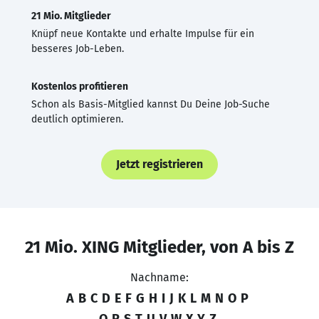
21 Mio. Mitglieder
Knüpf neue Kontakte und erhalte Impulse für ein
besseres Job-Leben.
Kostenlos profitieren
Schon als Basis-Mitglied kannst Du Deine Job-Suche
deutlich optimieren.
Jetzt registrieren
21 Mio. XING Mitglieder, von A bis Z
Nachname:
A
B
C
D
E
F
G
H
I
J
K
L
M
N
O
P
Q
R
S
T
U
V
W
X
Y
Z