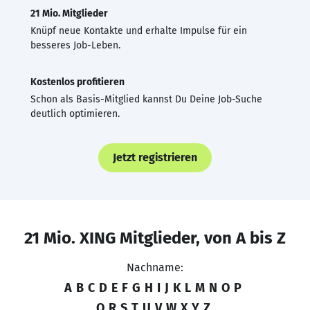
21 Mio. Mitglieder
Knüpf neue Kontakte und erhalte Impulse für ein
besseres Job-Leben.
Kostenlos profitieren
Schon als Basis-Mitglied kannst Du Deine Job-Suche
deutlich optimieren.
Jetzt registrieren
21 Mio. XING Mitglieder, von A bis Z
Nachname:
A
B
C
D
E
F
G
H
I
J
K
L
M
N
O
P
Q
R
S
T
U
V
W
X
Y
Z