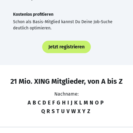
Kostenlos profitieren
Schon als Basis-Mitglied kannst Du Deine Job-Suche
deutlich optimieren.
Jetzt registrieren
21 Mio. XING Mitglieder, von A bis Z
Nachname:
A
B
C
D
E
F
G
H
I
J
K
L
M
N
O
P
Q
R
S
T
U
V
W
X
Y
Z