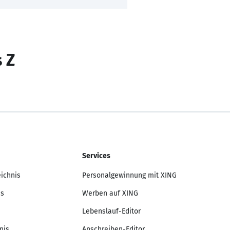
s Z
Services
eichnis
Personalgewinnung mit XING
is
Werben auf XING
Lebenslauf-Editor
nis
Anschreiben-Editor