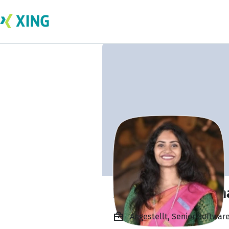
Nireeksha Suvarn
Angestellt, Senior Softwar