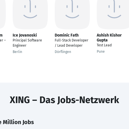
em
Ice Jovanoski
Dominic Fath
Ashish Kishor
Gupta
er –
Principal Software
Full-Stack Developer
Test Lead
Engineer
/ Lead Developer
Pune
Berlin
Dörflingen
XING – Das Jobs-Netzwerk
 Million Jobs