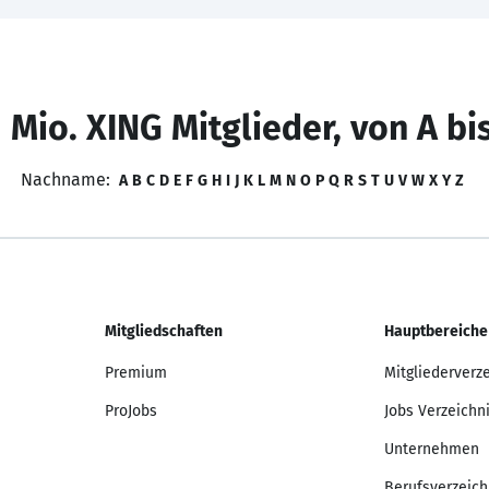
 Mio. XING Mitglieder, von A bi
Nachname:
A
B
C
D
E
F
G
H
I
J
K
L
M
N
O
P
Q
R
S
T
U
V
W
X
Y
Z
Mitgliedschaften
Hauptbereiche
Premium
Mitgliederverz
ProJobs
Jobs Verzeichn
Unternehmen
Berufsverzeich