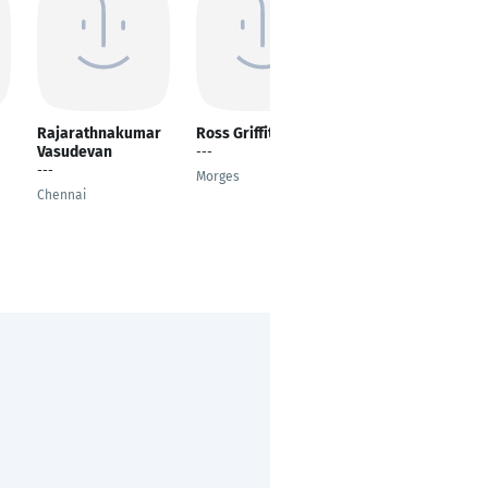
Rajarathnakumar
Ross Griffiths
Jahnavi Kona
Vasudevan
---
---
---
Morges
Frankfurt am Main
Chennai