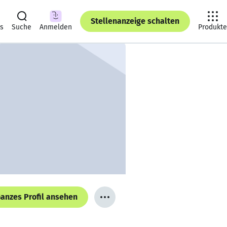
Stellenanzeige schalten
ts
Suche
Anmelden
Produkte
anzes Profil ansehen