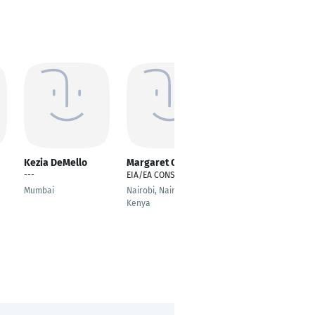
Kezia DeMello
Margaret Owino
aksel Drouet
---
EIA/EA CONSULTANT
Koch
Mumbai
Nairobi, Nairobi,
Noyon
Kenya