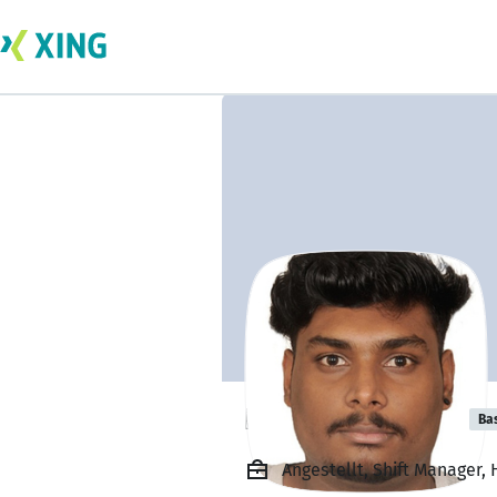
Nithin krishnan
Ba
Angestellt, Shift Manager, 