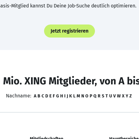
asis-Mitglied kannst Du Deine Job-Suche deutlich optimieren.
Jetzt registrieren
 Mio. XING Mitglieder, von A bi
Nachname:
A
B
C
D
E
F
G
H
I
J
K
L
M
N
O
P
Q
R
S
T
U
V
W
X
Y
Z
Mitgliedschaften
Hauptbereiche