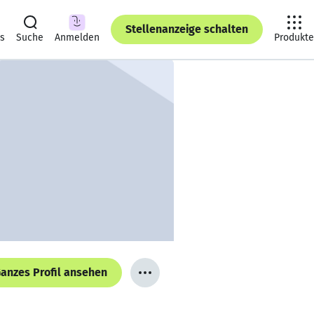
Stellenanzeige schalten
ts
Suche
Anmelden
Produkte
anzes Profil ansehen