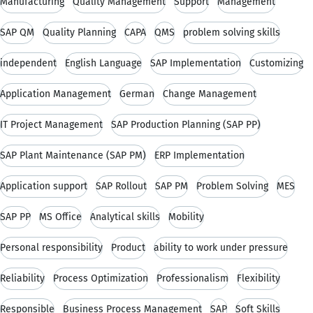
Manufacturing
Quality Management
Support
Management
SAP QM
Quality Planning
CAPA
QMS
problem solving skills
independent
English Language
SAP Implementation
Customizing
Application Management
German
Change Management
IT Project Management
SAP Production Planning (SAP PP)
SAP Plant Maintenance (SAP PM)
ERP Implementation
Application support
SAP Rollout
SAP PM
Problem Solving
MES
SAP PP
MS Office
Analytical skills
Mobility
Personal responsibility
Product
ability to work under pressure
Reliability
Process Optimization
Professionalism
Flexibility
Responsible
Business Process Management
SAP
Soft Skills