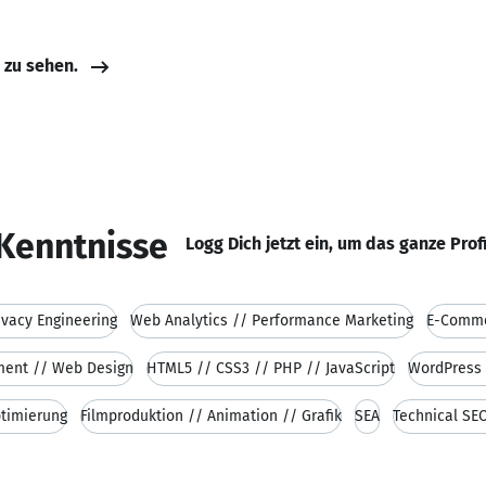
e zu sehen.
Kenntnisse
Logg Dich jetzt ein, um das ganze Prof
ivacy Engineering
Web Analytics // Performance Marketing
E-Comme
ent // Web Design
HTML5 // CSS3 // PHP // JavaScript
WordPress 
ptimierung
Filmproduktion // Animation // Grafik
SEA
Technical SE