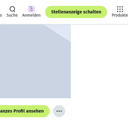
Stellenanzeige schalten
ts
Suche
Anmelden
Produkte
anzes Profil ansehen