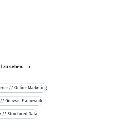
il zu sehen.
rce // Online Marketing
// Genesis Framework
O // Structured Data