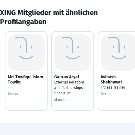
XING Mitglieder mit ähnlichen
Profilangaben
Md. Towfiqul Islam
Gaurav Aryal
Avinash
Towfiq
Shekhawat
External Relations
---
Fitness Trainer
and Partnerships
Specialist
Dhaka
Berlin
Mannheim