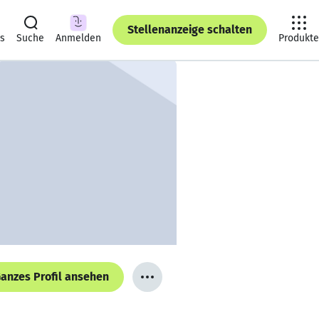
Stellenanzeige schalten
ts
Suche
Anmelden
Produkte
anzes Profil ansehen