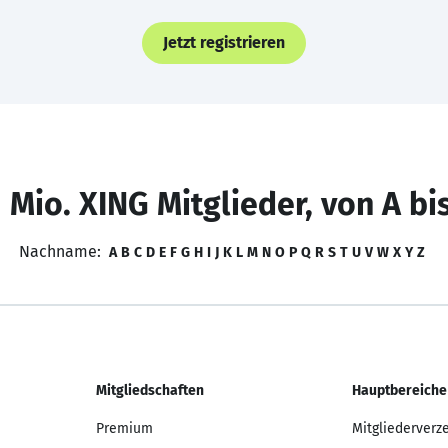
Jetzt registrieren
 Mio. XING Mitglieder, von A bi
Nachname:
A
B
C
D
E
F
G
H
I
J
K
L
M
N
O
P
Q
R
S
T
U
V
W
X
Y
Z
Mitgliedschaften
Hauptbereiche
Premium
Mitgliederverz