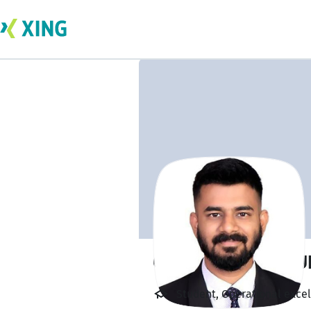
ONKAR KARAMPU
Student, Operational exce