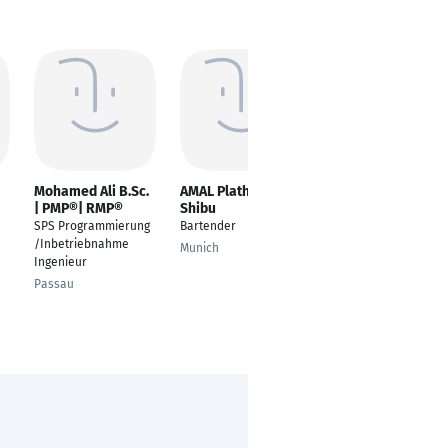
Mohamed Ali B.Sc.
AMAL Plathottathil
Christoph
| PMP®| RMP®
Shibu
Haberthuer
SPS Programmierung
Bartender
Head of Electronics
/Inbetriebnahme
Development
Munich
Ingenieur
Basel
Passau