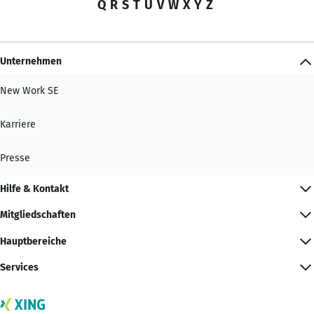
Q
R
S
T
U
V
W
X
Y
Z
Unternehmen
New Work SE
Karriere
Presse
Hilfe & Kontakt
Mitgliedschaften
Hauptbereiche
Services