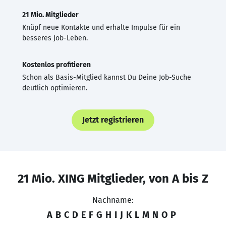
21 Mio. Mitglieder
Knüpf neue Kontakte und erhalte Impulse für ein
besseres Job-Leben.
Kostenlos profitieren
Schon als Basis-Mitglied kannst Du Deine Job-Suche
deutlich optimieren.
Jetzt registrieren
21 Mio. XING Mitglieder, von A bis Z
Nachname:
A
B
C
D
E
F
G
H
I
J
K
L
M
N
O
P