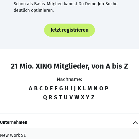
Schon als Basis-Mitglied kannst Du Deine Job-Suche
deutlich optimieren.
Jetzt registrieren
21 Mio. XING Mitglieder, von A bis Z
Nachname:
A
B
C
D
E
F
G
H
I
J
K
L
M
N
O
P
Q
R
S
T
U
V
W
X
Y
Z
Unternehmen
New Work SE