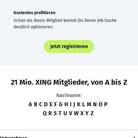
Kostenlos profitieren
Schon als Basis-Mitglied kannst Du Deine Job-Suche
deutlich optimieren.
Jetzt registrieren
21 Mio. XING Mitglieder, von A bis Z
Nachname:
A
B
C
D
E
F
G
H
I
J
K
L
M
N
O
P
Q
R
S
T
U
V
W
X
Y
Z