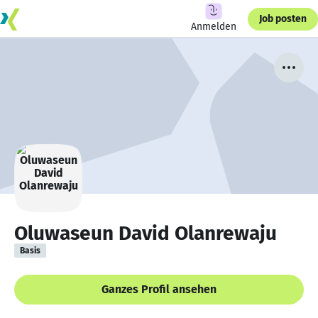
Job posten
Anmelden
Oluwaseun David Olanrewaju
Basis
Ganzes Profil ansehen