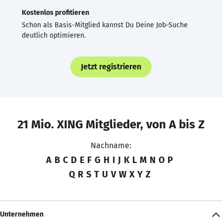
Kostenlos profitieren
Schon als Basis-Mitglied kannst Du Deine Job-Suche
deutlich optimieren.
Jetzt registrieren
21 Mio. XING Mitglieder, von A bis Z
Nachname:
A
B
C
D
E
F
G
H
I
J
K
L
M
N
O
P
Q
R
S
T
U
V
W
X
Y
Z
Unternehmen