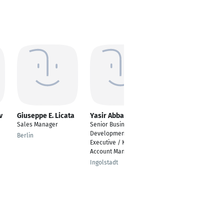
v
Giuseppe E. Licata
Yasir Abbasi
Ennio Ingraiti
Sales Manager
Senior Business
Sales & Marketing
Development
Assistant
Berlin
Executive / Key
Frankfurt am Main
Account Manager
Ingolstadt