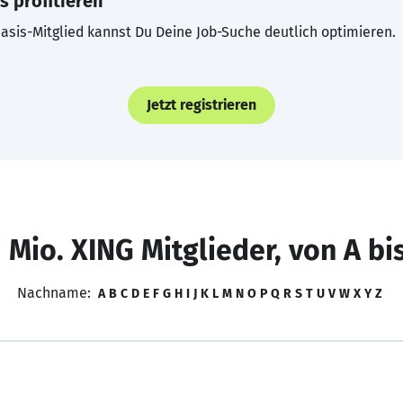
s profitieren
asis-Mitglied kannst Du Deine Job-Suche deutlich optimieren.
Jetzt registrieren
 Mio. XING Mitglieder, von A bi
Nachname:
A
B
C
D
E
F
G
H
I
J
K
L
M
N
O
P
Q
R
S
T
U
V
W
X
Y
Z