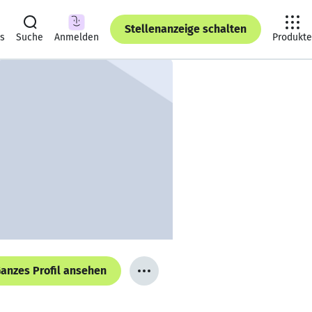
Stellenanzeige schalten
ts
Suche
Anmelden
Produkte
anzes Profil ansehen