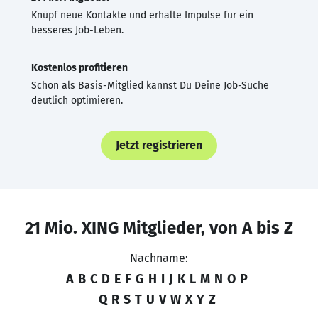
Knüpf neue Kontakte und erhalte Impulse für ein
besseres Job-Leben.
Kostenlos profitieren
Schon als Basis-Mitglied kannst Du Deine Job-Suche
deutlich optimieren.
Jetzt registrieren
21 Mio. XING Mitglieder, von A bis Z
Nachname:
A
B
C
D
E
F
G
H
I
J
K
L
M
N
O
P
Q
R
S
T
U
V
W
X
Y
Z