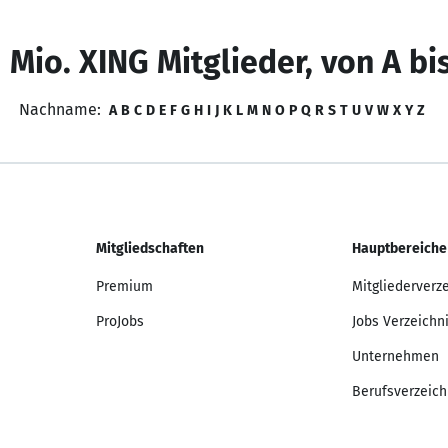
 Mio. XING Mitglieder, von A bi
Nachname:
A
B
C
D
E
F
G
H
I
J
K
L
M
N
O
P
Q
R
S
T
U
V
W
X
Y
Z
Mitgliedschaften
Hauptbereiche
Premium
Mitgliederverz
ProJobs
Jobs Verzeichn
Unternehmen
Berufsverzeich