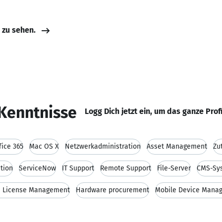
e zu sehen.
Kenntnisse
Logg Dich jetzt ein, um das ganze Prof
fice 365
Mac OS X
Netzwerkadministration
Asset Management
Zu
tion
ServiceNow
IT Support
Remote Support
File-Server
CMS-Sy
e License Management
Hardware procurement
Mobile Device Mana