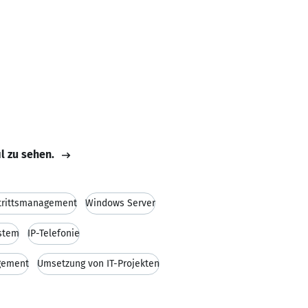
il zu sehen.
trittsmanagement
Windows Server
stem
IP-Telefonie
gement
Umsetzung von IT-Projekten