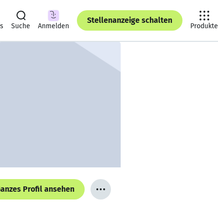
Stellenanzeige schalten
ts
Suche
Anmelden
Produkte
anzes Profil ansehen