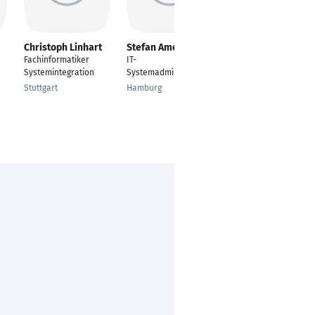
Christoph Linhart
Stefan Amelung
Alexander Hugo
Fachinformatiker
IT-
---
Systemintegration
Systemadministrator
Planegg
Stuttgart
Hamburg