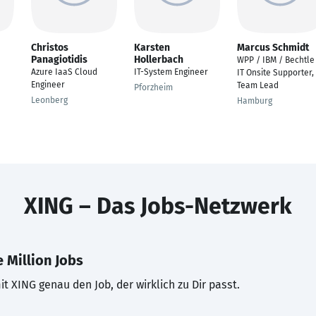
Christos
Karsten
Marcus Schmidt
Panagiotidis
Hollerbach
WPP / IBM / Bechtle
Azure IaaS Cloud
IT-System Engineer
IT Onsite Supporter,
Engineer
Team Lead
Pforzheim
Leonberg
Hamburg
XING – Das Jobs-Netzwerk
 Million Jobs
t XING genau den Job, der wirklich zu Dir passt.