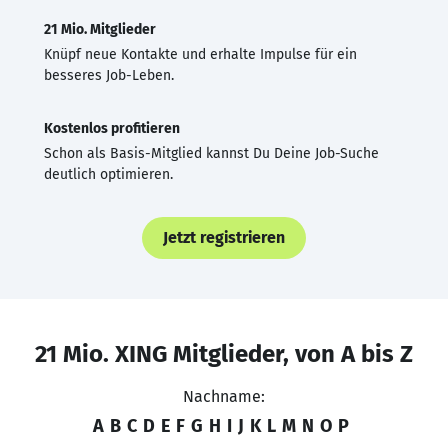
21 Mio. Mitglieder
Knüpf neue Kontakte und erhalte Impulse für ein
besseres Job-Leben.
Kostenlos profitieren
Schon als Basis-Mitglied kannst Du Deine Job-Suche
deutlich optimieren.
Jetzt registrieren
21 Mio. XING Mitglieder, von A bis Z
Nachname:
A
B
C
D
E
F
G
H
I
J
K
L
M
N
O
P