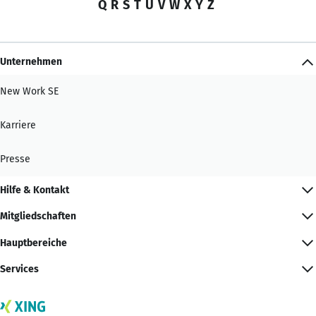
Q
R
S
T
U
V
W
X
Y
Z
Unternehmen
New Work SE
Karriere
Presse
Hilfe & Kontakt
Mitgliedschaften
Hauptbereiche
Services