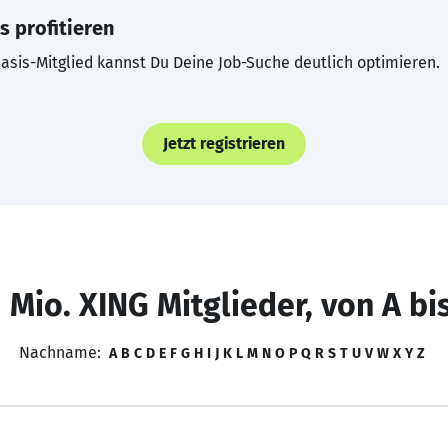
s profitieren
asis-Mitglied kannst Du Deine Job-Suche deutlich optimieren.
Jetzt registrieren
 Mio. XING Mitglieder, von A bi
Nachname:
A
B
C
D
E
F
G
H
I
J
K
L
M
N
O
P
Q
R
S
T
U
V
W
X
Y
Z