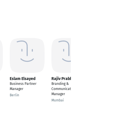
Eslam Elsayed
Rajiv Prabhu
Shujaat arsalan
Tipu
Business Partner
Branding &
---
Manager
Communications
Manager
Raunheim
Berlin
Mumbai