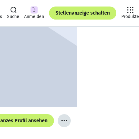
Stellenanzeige schalten
ts
Suche
Anmelden
Produkte
anzes Profil ansehen