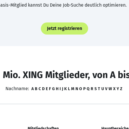
asis-Mitglied kannst Du Deine Job-Suche deutlich optimieren.
Jetzt registrieren
 Mio. XING Mitglieder, von A bi
Nachname:
A
B
C
D
E
F
G
H
I
J
K
L
M
N
O
P
Q
R
S
T
U
V
W
X
Y
Z
Mitgliedschaften
Hauptbereiche