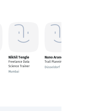
Nikhil Tengle
Nuno Aranda
Harrolf Hemel
Freelance Data
Trail Planning
Lead Architecture,
Science Trainer
Platform and
Düsseldorf
Technical Partners
Mumbai
Zurich