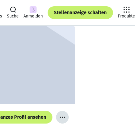
Stellenanzeige schalten
ts
Suche
Anmelden
Produkte
anzes Profil ansehen