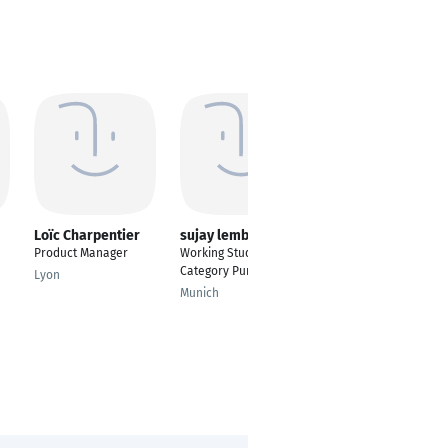
Loïc Charpentier
sujay lembhe
ashna thukral
Product Manager
Working Student
Intern Learning &
Category Purchasing
Development
Lyon
Munich
Hamburg