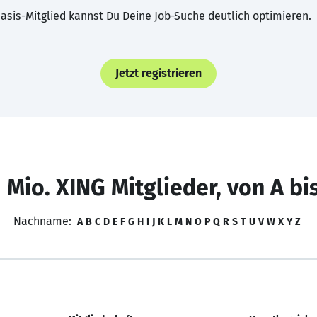
asis-Mitglied kannst Du Deine Job-Suche deutlich optimieren.
Jetzt registrieren
 Mio. XING Mitglieder, von A bi
Nachname:
A
B
C
D
E
F
G
H
I
J
K
L
M
N
O
P
Q
R
S
T
U
V
W
X
Y
Z