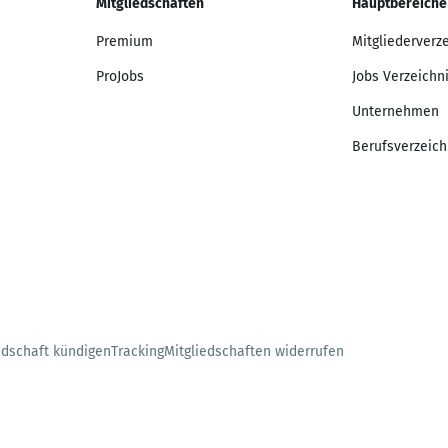
Mitgliedschaften
Hauptbereiche
Premium
Mitgliederverz
ProJobs
Jobs Verzeichn
Unternehmen
Berufsverzeich
edschaft kündigen
Tracking
Mitgliedschaften widerrufen