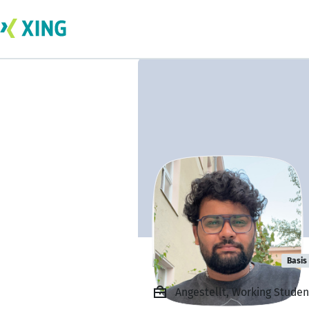
Praful Bhujbal
Basis
Angestellt, Working Stude