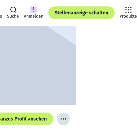
Stellenanzeige schalten
ts
Suche
Anmelden
Produkte
anzes Profil ansehen