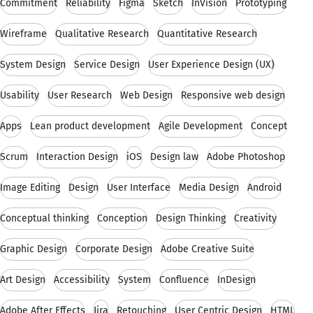
Commitment
Reliability
Figma
Sketch
InVision
Prototyping
Wireframe
Qualitative Research
Quantitative Research
System Design
Service Design
User Experience Design (UX)
Usability
User Research
Web Design
Responsive web design
Apps
Lean product development
Agile Development
Concept
Scrum
Interaction Design
iOS
Design law
Adobe Photoshop
Image Editing
Design
User Interface
Media Design
Android
Conceptual thinking
Conception
Design Thinking
Creativity
Graphic Design
Corporate Design
Adobe Creative Suite
Art Design
Accessibility
System
Confluence
InDesign
Adobe After Effects
Jira
Retouching
User Centric Design
HTML