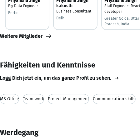
Priyanshu Singh
Priyanshu Singh
Priyanshu Singh
kakusth
Big Data Engineer
Staff Engineer- Reac
Business Consultant
developer
Berlin
Delhi
Greater Noida, Uttar
Pradesh, India
Weitere Mitglieder
Fähigkeiten und Kenntnisse
Logg Dich jetzt ein, um das ganze Profil zu sehen.
MS Office
Team work
Project Management
Communication skills
Werdegang