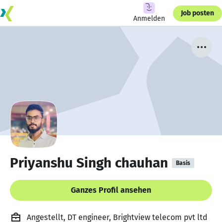
Job posten
Anmelden
Priyanshu Singh chauhan
Basis
Ganzes Profil ansehen
Angestellt, DT engineer, Brightview telecom pvt ltd