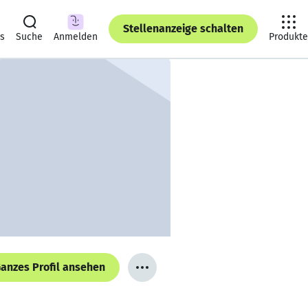
Stellenanzeige schalten
ts
Suche
Anmelden
Produkte
anzes Profil ansehen