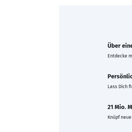
Über eine
Entdecke mi
Persönli
Lass Dich f
21 Mio. M
Knüpf neue 