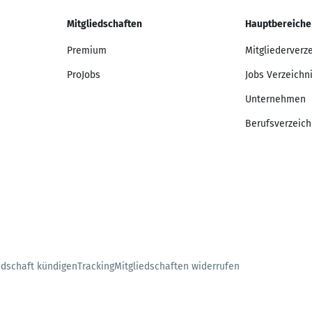
Mitgliedschaften
Hauptbereiche
Premium
Mitgliederverz
ProJobs
Jobs Verzeichn
Unternehmen
Berufsverzeich
edschaft kündigen
Tracking
Mitgliedschaften widerrufen