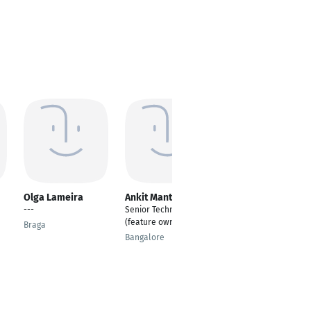
Olga Lameira
Ankit Mantri
Thorsten Grimm
---
Senior Technical Lead
Director Professional
(feature owner)
Product Market
Braga
Management
Bangalore
Attendorn