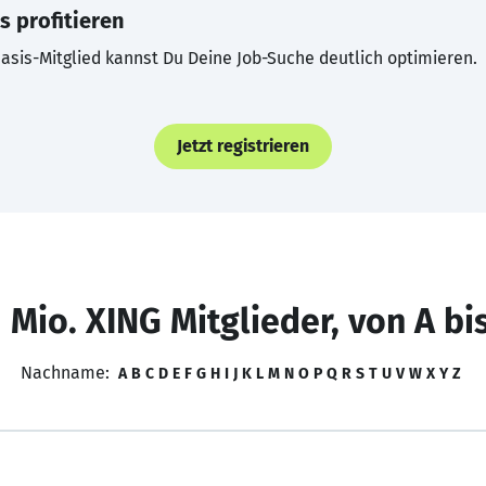
s profitieren
asis-Mitglied kannst Du Deine Job-Suche deutlich optimieren.
Jetzt registrieren
 Mio. XING Mitglieder, von A bi
Nachname:
A
B
C
D
E
F
G
H
I
J
K
L
M
N
O
P
Q
R
S
T
U
V
W
X
Y
Z